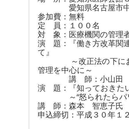
愛知県名古屋市中区栄4
参加費：無料
定 員：１００名
対 象：医療機関の管理
演 題：『働き方改革関
て』
～改正法の下におけ
管理を中心に～
講 師：小山田 一
演 題：『知っておきた
～“怒られたらパワハ
講 師：森本 智恵子氏
申込締切：平成３０年１