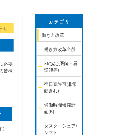
カテゴリ
らせ
働き方改革
働き方改革全般
36協定(医師・看
に必要
護師等)
の皆様
宿日直許可(非常
勤含む)
労働時間短縮計
画(B)
▼
タスク・シェア/
ド］
シフト