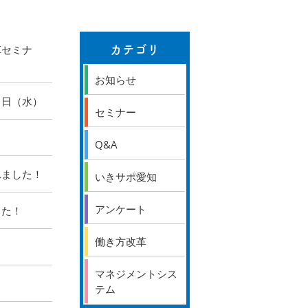
革セミナ
カテゴリ
お知らせ
８日（水）
セミナー
Q&A
れました！
いきサポ愛知
アンケート
した！
働き方改革
マネジメントシス
テム