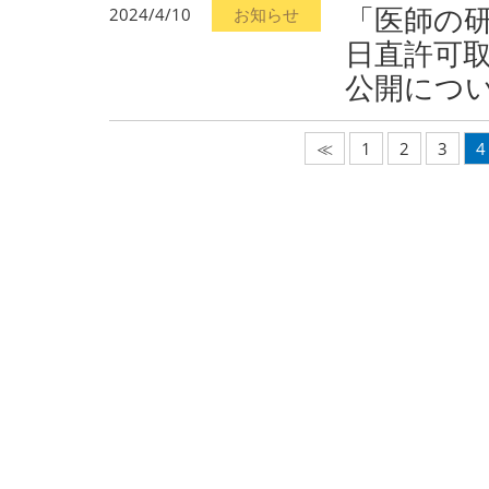
「医師の
2024/4/10
お知らせ
日直許可
公開につ
≪
1
2
3
4